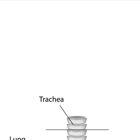
View
Larger
Image