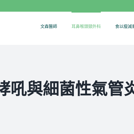
文森醫師
耳鼻喉頭頸外科
食以瘦減
哮吼與細菌性氣管