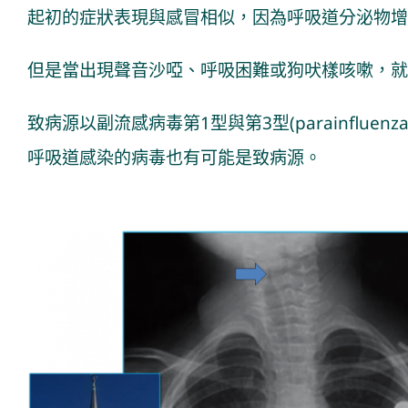
起初的症狀表現與感冒相似，因為呼吸道分泌物增
但是當出現聲音沙啞、呼吸困難或狗吠樣咳嗽，就
致病源以副流感病毒第1型與第3型(parainfluenza v
呼吸道感染的病毒也有可能是致病源。