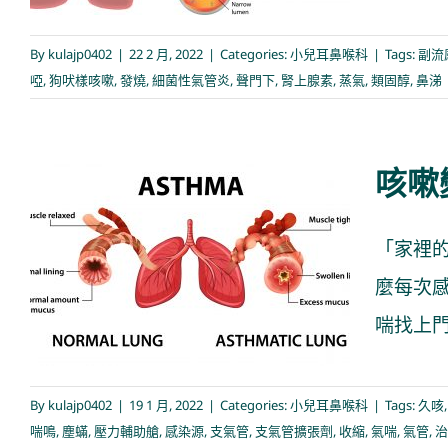
By
kulajp0402
|
22 2 月, 2022
|
Categories:
小兒耳鼻喉科
|
Tags:
副流
啞
,
狗吠樣咳嗽
,
發燒
,
細菌性氣管炎
,
聲門下
,
腎上腺素
,
蒸氣
,
類固醇
,
鼻涕
咳嗽
「家裡
咳嗽變異性氣喘
麼每次
小兒耳鼻喉科
喘找上門囉
By
kulajp0402
|
19 1 月, 2022
|
Categories:
小兒耳鼻喉科
|
Tags:
久咳
喘鳴
,
塵蟎
,
壓力輔助艙
,
感染源
,
支氣管
,
支氣管擴張劑
,
收縮
,
氣喘
,
氣管
,
治