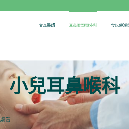
文森醫師
耳鼻喉頭頸外科
食以瘦減
小兒耳鼻喉科
處置