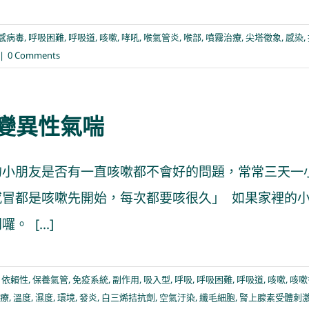
感病毒
,
呼吸困難
,
呼吸道
,
咳嗽
,
哮吼
,
喉氣管炎
,
喉部
,
噴霧治療
,
尖塔徵象
,
感染
,
|
0 Comments
變異性氣喘
的小朋友是否有一直咳嗽都不會好的問題，常常三天一
感冒都是咳嗽先開始，每次都要咳很久」 如果家裡的
。 [...]
,
依賴性
,
保養氣管
,
免疫系統
,
副作用
,
吸入型
,
呼吸
,
呼吸困難
,
呼吸道
,
咳嗽
,
咳嗽
療
,
溫度
,
濕度
,
環境
,
發炎
,
白三烯拮抗劑
,
空氣汙染
,
纖毛細胞
,
腎上腺素受體刺