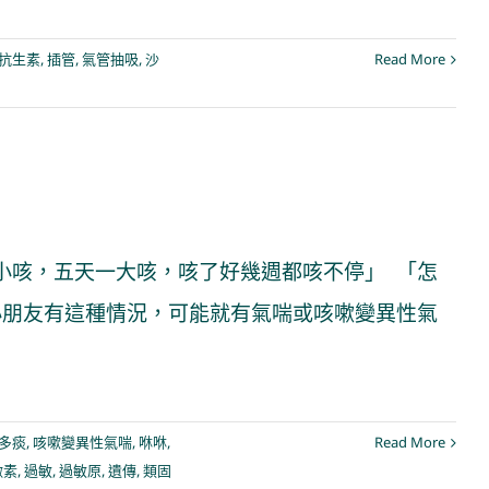
抗生素
,
插管
,
氣管抽吸
,
沙
Read More
小咳，五天一大咳，咳了好幾週都咳不停」 「怎
小朋友有這種情況，可能就有氣喘或咳嗽變異性氣
多痰
,
咳嗽變異性氣喘
,
咻咻
,
Read More
激素
,
過敏
,
過敏原
,
遺傳
,
類固