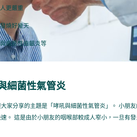
人更嚴重
發燒好幾天
與疱疹性齒齦炎等
與細菌性氣管炎
跟大家分享的主題是「哮吼與細菌性氣管炎」。 小朋
速。 這是由於小朋友的咽喉部較成人窄小，一旦有發炎水