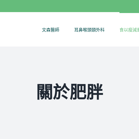
文森醫師
耳鼻喉頭頸外科
食以瘦減
關於肥胖