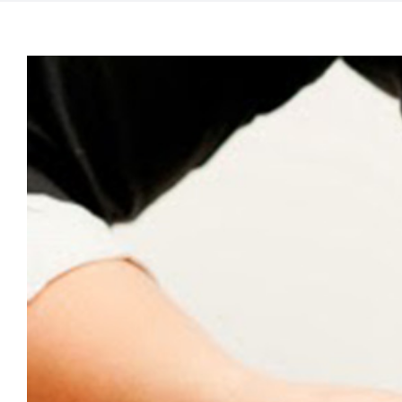
View
Larger
Image