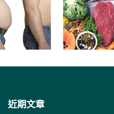
食以瘦減重法
森醫師減重經歷
課程
近期文章