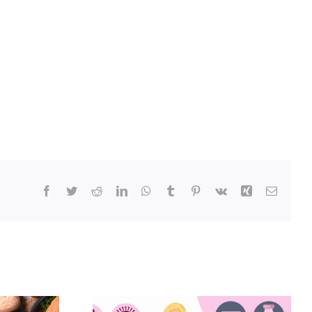
Facebook
Twitter
Reddit
LinkedIn
WhatsApp
Tumblr
Pinterest
Vk
Xing
Email: