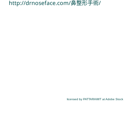
http://drnoseface.com/鼻整形手術/
licensed by PATTARAWIT at Adobe Stock