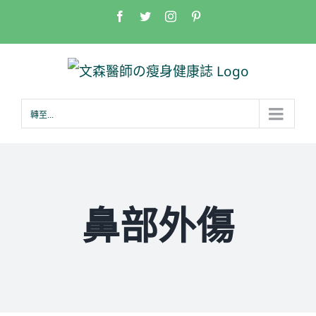
Skip
Facebook
Twitter
Instagram
Pinterest
to
content
轉至...
鼻部外傷