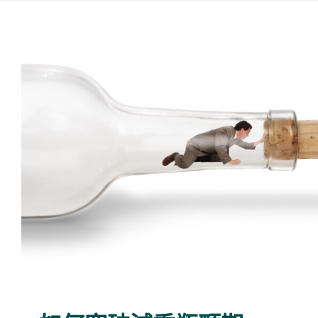
如何突破減重瓶頸
食以瘦減重法原理