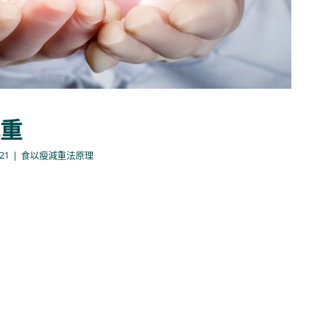
重
021
|
食以瘦減重法原理