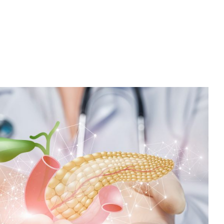
胰島素與減重
食以瘦減重法原理