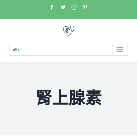
Skip
Facebook
Twitter
Instagram
Pinterest
to
content
轉至...
腎上腺素