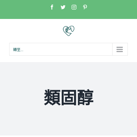
Skip
Facebook
Twitter
Instagram
Pinterest
to
content
轉至...
類固醇